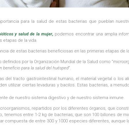
ortancia para la salud de estas bacterias que pueblan nuestro
bióticos
y salud de la mujer
,
podemos encontrar una amplia infor
s etapas de la vida.
ancia de estas bacterias beneficiosas en las primeras etapas de 
 definidos por la Organización Mundial de la Salud como “
microor
n beneficio para la salud
del huésped
”.
as del tracto gastrointestinal humano, el material vegetal o lo
en utilizar ciertas levaduras y bacilos. Estas bacterias, a men
iente de nuestro sistema digestivo y de nuestro sistema inmune.
croorganismos, repartidos por los diferentes órganos, que consti
ivo, tenemos entre 1-2 kg de bacterias, que son 100 billones de 
star compuesta de entre 300 y 1000 especies diferentes, aunque 