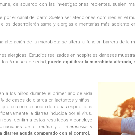
nmune, de acuerdo con las investigaciones recientes, suelen m
ebé por el canal del parto.Suelen ser afecciones comunes en el m
e ellos desarrollarán asma y alergias alimentarias más adelante
 alteración de la microbiota se altera la función barrera de la m
s alérgicas. Estudios realizados en hospitales daneses muestr
a los 6 meses de edad,
puede equilibrar la microbiota alterada, r
 a los niños durante el primer año de vida
 de casos de diarrea en lactantes y niños. ​​​​
o que una combinación de cepas específicas
icativamente la diarrea inducida por el virus.
ínicos, confirma estos resultados y concluye
binaciones de
L.
reuteri
y
L. rhamnosus
y
la diarrea aguda comparado con el control.