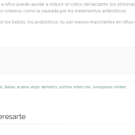
 niños puede ayudar a reducir el cólico del lactante, los síntomas
or rotavirus como la causada por los tratamientos antibióticos.
en los bebés, los probióticos no son menos importantes en niño
ds
,
Babies
,
eczema
,
atopic dermatitis
,
asthma
,
Infant colic
,
Annoyances children
,
eresarte