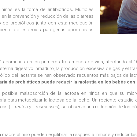
niños es la toma de antibióticos
.
Múltiples
 en la prevención y reducción de las diarreas
so de probióticos junto con esta medicación
iento de especies patógenas oportunistas
más comunes en los primeros tres meses de vida, afectando al 10
sistema digestivo inmaduro, la producción excesiva de gas y el t
lico del lactante se han observado recuentos más bajos de lact
iaria de probióticos puede reducir la molestia en los bebés con c
la posible malabsorción de la lactosa en niños en que su mic
ria para metabolizar la lactosa de la leche. Un reciente estudio
cas (
L.
reuteri y L.rhamnosus
), se observó una reducción de los có
a madre al niño pueden equilibrar la respuesta inmune y reducir la