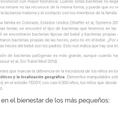
econocer con mayor tolerancia. Cuando estas bacterias no llega
stema inmune no las reconoce de la misma forma, y puede que no r
l, la lactancia materna y el contacto con los miembros de la familia
na familia en Colorado, Estados Unidos (Shaffer et al, Systems 
ias tenían, se encontró el tipo de bacterias que tenemos en las 
 se encontraron bacterias típicas del bebé y bacterias propias 
raron bacterias propias de las heces, pero no en el bebé. ¿Por q
as heces del bebé son los padres. Esto nos indica que hay una tran
isión de bacterias patógenas es más grande, aunque cuando ha
sour et al, Sci Transl Med 2016].
tes que marcan la diferencia en la microbiota de los niños en l
ióticos y la localización geográfica.
Elementos manipulables sobr
, en el estudio TEDDY, con casi 6.000 niños, los niños que desde
d.
 en el bienestar de los más pequeños: