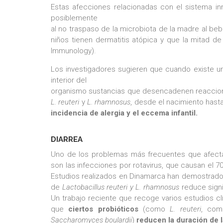
Estas afecciones relacionadas con el sistema i
posiblemente
al no traspaso de la microbiota de la madre al b
niños tienen dermatitis atópica y que la mitad d
Immunology).
Los investigadores sugieren que cuando existe una
interior del
organismo sustancias que desencadenen reaccione
L. reuteri
y
L. rhamnosus
, desde el nacimiento hast
incidencia de alergia y el eccema infantil.
DIARREA
Uno de los problemas más frecuentes que afectan
son las infecciones por rotavirus, que causan el 70%
Estudios realizados en Dinamarca han demostrad
de
Lactobacillus
reuteri y L. rhamnosus
reduce signif
Un trabajo reciente que recoge varios estudios cl
que
ciertos probióticos
(como
L. reuteri
, com
Saccharomyces boulardii
)
reducen la duración de 