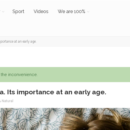
y
Sport
Videos
We are 100%
mportance at an early age.
r the inconvenience.
a. Its importance at an early age.
% Natural