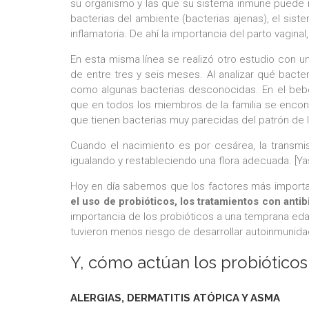
su organismo y las que su sistema inmune puede r
bacterias del ambiente (bacterias ajenas), el si
inflamatoria. De ahí la importancia del parto vagina
En esta misma línea se realizó otro estudio con u
de entre tres y seis meses. Al analizar qué bacter
como algunas bacterias desconocidas. En el bebé
que en todos los miembros de la familia se encont
que tienen bacterias muy parecidas del patrón de l
Cuando el nacimiento es por cesárea, la transm
igualando y restableciendo una flora adecuada. [Yas
Hoy en día sabemos que los factores más importan
el uso de probióticos, los tratamientos con antib
importancia de los probióticos a una temprana edad
tuvieron menos riesgo de desarrollar autoinmunida
Y, cómo actúan los probióticos
ALERGIAS,
DERMATITIS ATÓPICA Y ASMA